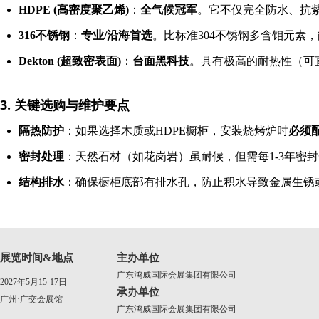
HDPE (高密度聚乙烯)
：
全气候冠军
。它不仅完全防水、抗紫
316不锈钢
：
专业/沿海首选
。比标准304不锈钢多含钼元素
Dekton (超致密表面)
：
台面黑科技
。具有极高的耐热性（可
3. 关键选购与维护要点
隔热防护
：如果选择木质或HDPE橱柜，安装烧烤炉时
必须
密封处理
：天然石材（如花岗岩）虽耐候，但需每1-3年密
结构排水
：确保橱柜底部有排水孔，防止积水导致金属生锈
展览时间&地点
主办单位
广东鸿威国际会展集团有限公司
2027年5月15-17日
承办单位
广州·广交会展馆
广东鸿威国际会展集团有限公司