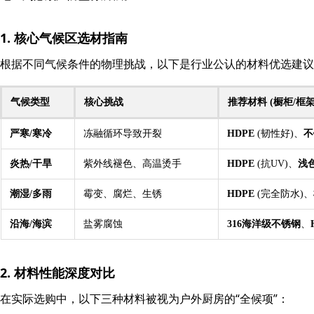
1. 核心气候区选材指南
根据不同气候条件的物理挑战，以下是行业公认的材料优选建
气候类型
核心挑战
推荐材料 (橱柜/框架
严寒/寒冷
冻融循环导致开裂
HDPE
(韧性好)、
不
炎热/干旱
紫外线褪色、高温烫手
HDPE
(抗UV)、
浅
潮湿/多雨
霉变、腐烂、生锈
HDPE
(完全防水)、
沿海/海滨
盐雾腐蚀
316海洋级不锈钢
、
2. 材料性能深度对比
在实际选购中，以下三种材料被视为户外厨房的“全候项”：