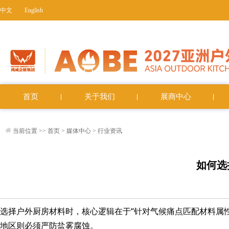
中文
English
首页
关于我们
展商中心
当前位置 >>
首页
>
媒体中心
>
行业资讯
如何选
选择户外厨房材料时，核心逻辑在于“针对气候痛点匹配材料属
地区则必须严防盐雾腐蚀。